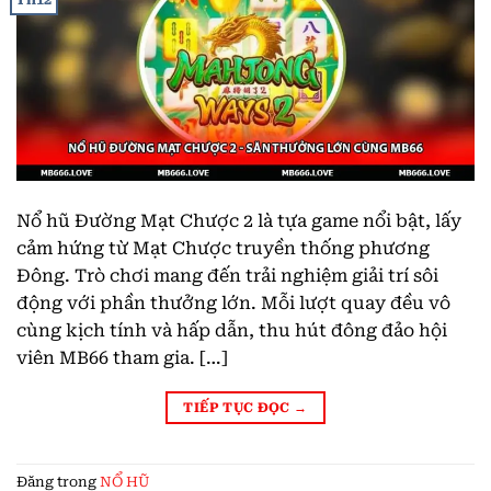
Nổ hũ Đường Mạt Chược 2 là tựa game nổi bật, lấy
cảm hứng từ Mạt Chược truyền thống phương
Đông. Trò chơi mang đến trải nghiệm giải trí sôi
động với phần thưởng lớn. Mỗi lượt quay đều vô
cùng kịch tính và hấp dẫn, thu hút đông đảo hội
viên MB66 tham gia. […]
TIẾP TỤC ĐỌC
→
Đăng trong
NỔ HŨ