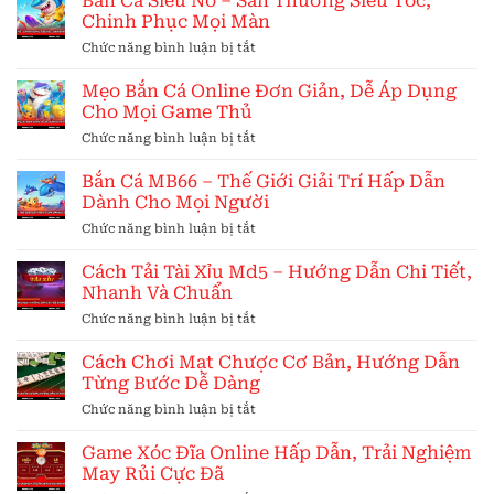
Bắn Cá Siêu Nổ – Săn Thưởng Siêu Tốc,
Định
Mb66
Đoán
Chinh Phục Mọi Màn
–
Chuẩn,
ở
Chức năng bình luận bị tắt
Trải
Tăng
Bắn
Nghiệm
Tỷ
Cá
Mẹo Bắn Cá Online Đơn Giản, Dễ Áp Dụng
Hấp
Lệ
Siêu
Dẫn,
Cho Mọi Game Thủ
Trúng
Nổ
Chuẩn
ở
Chức năng bình luận bị tắt
–
Từng
Mẹo
Săn
Trận
Bắn
Bắn Cá MB66 – Thế Giới Giải Trí Hấp Dẫn
Thưởng
Cá
Siêu
Dành Cho Mọi Người
Online
Tốc,
ở
Chức năng bình luận bị tắt
Đơn
Chinh
Bắn
Giản,
Phục
Cá
Cách Tải Tài Xỉu Md5 – Hướng Dẫn Chi Tiết,
Dễ
Mọi
MB66
Áp
Nhanh Và Chuẩn
Màn
–
Dụng
ở
Chức năng bình luận bị tắt
Thế
Cho
Cách
Giới
Mọi
Tải
Cách Chơi Mạt Chược Cơ Bản, Hướng Dẫn
Giải
Game
Tài
Trí
Từng Bước Dễ Dàng
Thủ
Xỉu
Hấp
ở
Chức năng bình luận bị tắt
Md5
Dẫn
Cách
–
Dành
Chơi
Game Xóc Đĩa Online Hấp Dẫn, Trải Nghiệm
Hướng
Cho
Mạt
Dẫn
May Rủi Cực Đã
Mọi
Chược
Chi
Người