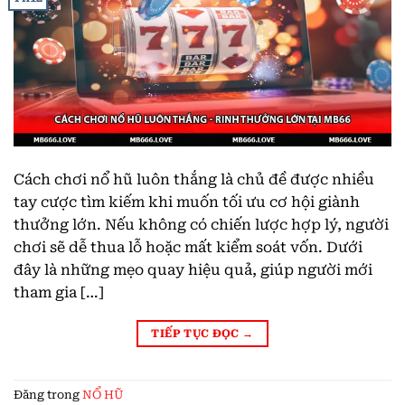
Cách chơi nổ hũ luôn thắng là chủ đề được nhiều
tay cược tìm kiếm khi muốn tối ưu cơ hội giành
thưởng lớn. Nếu không có chiến lược hợp lý, người
chơi sẽ dễ thua lỗ hoặc mất kiểm soát vốn. Dưới
đây là những mẹo quay hiệu quả, giúp người mới
tham gia […]
TIẾP TỤC ĐỌC
→
Đăng trong
NỔ HŨ