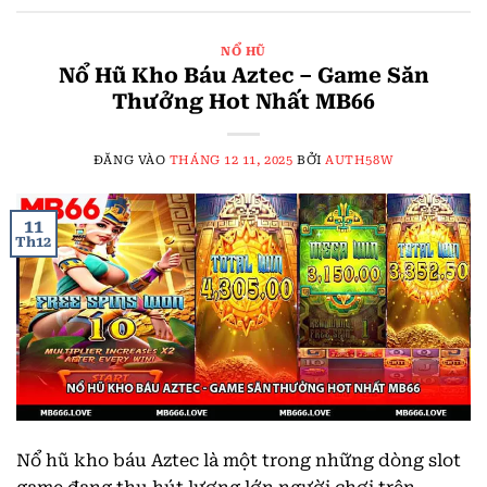
NỔ HŨ
Nổ Hũ Kho Báu Aztec – Game Săn
Thưởng Hot Nhất MB66
ĐĂNG VÀO
THÁNG 12 11, 2025
BỞI
AUTH58W
11
Th12
Nổ hũ kho báu Aztec là một trong những dòng slot