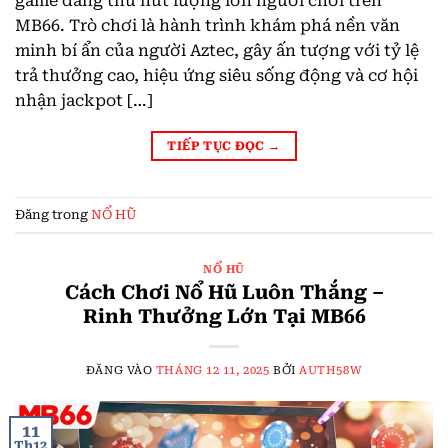
game đang thu hút lượng lớn người chơi trên
MB66. Trò chơi là hành trình khám phá nền văn
minh bí ẩn của người Aztec, gây ấn tượng với tỷ lệ
trả thưởng cao, hiệu ứng siêu sống động và cơ hội
nhận jackpot […]
TIẾP TỤC ĐỌC
→
Đăng trong
NỔ HŨ
NỔ HŨ
Cách Chơi Nổ Hũ Luôn Thắng –
Rinh Thưởng Lớn Tại MB66
ĐĂNG VÀO
THÁNG 12 11, 2025
BỞI
AUTH58W
11
Th12