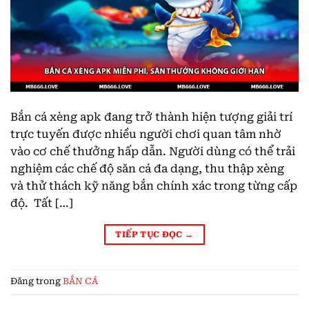
Bắn cá xèng apk đang trở thành hiện tượng giải trí
trực tuyến được nhiều người chơi quan tâm nhờ
vào cơ chế thưởng hấp dẫn. Người dùng có thể trải
nghiệm các chế độ săn cá đa dạng, thu thập xèng
và thử thách kỹ năng bắn chính xác trong từng cấp
độ. Tất […]
TIẾP TỤC ĐỌC
→
Đăng trong
BẮN CÁ