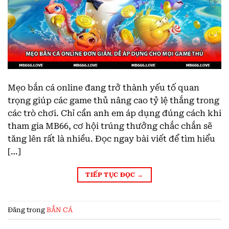
Mẹo bắn cá online đang trở thành yếu tố quan
trọng giúp các game thủ nâng cao tỷ lệ thắng trong
các trò chơi. Chỉ cần anh em áp dụng đúng cách khi
tham gia MB66, cơ hội trúng thưởng chắc chắn sẽ
tăng lên rất là nhiều. Đọc ngay bài viết để tìm hiểu
[…]
TIẾP TỤC ĐỌC
→
Đăng trong
BẮN CÁ