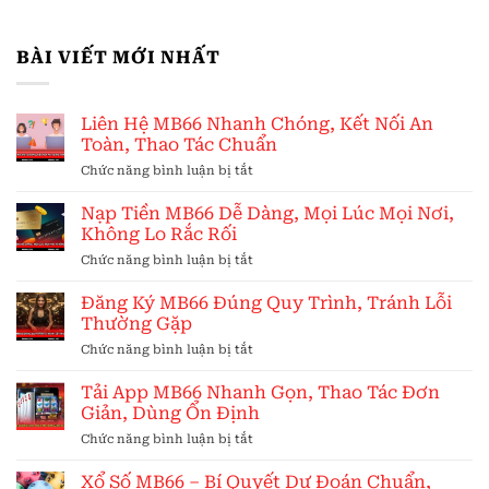
BÀI VIẾT MỚI NHẤT
Liên Hệ MB66 Nhanh Chóng, Kết Nối An
Toàn, Thao Tác Chuẩn
ở
Chức năng bình luận bị tắt
Liên
Hệ
Nạp Tiền MB66 Dễ Dàng, Mọi Lúc Mọi Nơi,
MB66
Không Lo Rắc Rối
Nhanh
ở
Chức năng bình luận bị tắt
Chóng,
Nạp
Kết
Tiền
Đăng Ký MB66 Đúng Quy Trình, Tránh Lỗi
Nối
MB66
An
Thường Gặp
Dễ
Toàn,
ở
Chức năng bình luận bị tắt
Dàng,
Thao
Đăng
Mọi
Tác
Ký
Tải App MB66 Nhanh Gọn, Thao Tác Đơn
Lúc
Chuẩn
MB66
Mọi
Giản, Dùng Ổn Định
Đúng
Nơi,
ở
Chức năng bình luận bị tắt
Quy
Không
Tải
Trình,
Lo
App
Xổ Số MB66 – Bí Quyết Dự Đoán Chuẩn,
Tránh
Rắc