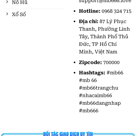
support@mb666.love
Nổ Hũ
Hotline:
0968 324 715
Xổ Số
Địa chỉ:
87 Lý Phục
Thanh, Phường Linh
Tây, Thành Phố Thủ
Đức, TP Hồ Chí
Minh, Việt Nam
Zipcode:
700000
Hashtags:
#mb66
#mb 66
#mb66trangchu
#nhacaimb66
#mb66dangnhap
#mb666