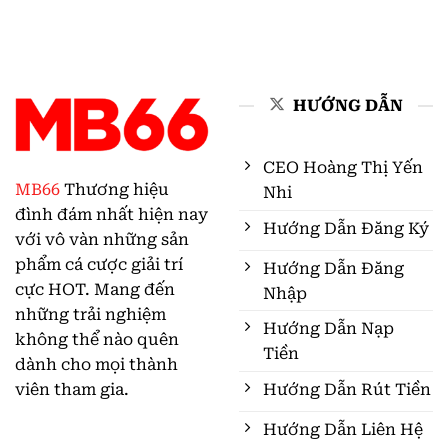
MB66
Uy
–
Tín,
Quay
Giải
Càng
Trí
Nhiều
Liền
Nhận
Mạch
HƯỚNG DẪN
Jackpot
Càng
Lớn
CEO Hoàng Thị Yến
MB66
Thương hiệu
Nhi
đình đám nhất hiện nay
Hướng Dẫn Đăng Ký
với vô vàn những sản
phẩm cá cược giải trí
Hướng Dẫn Đăng
cực HOT. Mang đến
Nhập
những trải nghiệm
Hướng Dẫn Nạp
không thể nào quên
Tiền
dành cho mọi thành
Hướng Dẫn Rút Tiền
viên tham gia.
Hướng Dẫn Liên Hệ