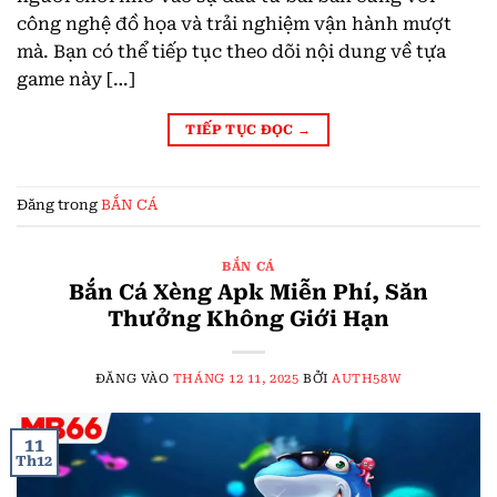
công nghệ đồ họa và trải nghiệm vận hành mượt
mà. Bạn có thể tiếp tục theo dõi nội dung về tựa
game này […]
TIẾP TỤC ĐỌC
→
Đăng trong
BẮN CÁ
BẮN CÁ
Bắn Cá Xèng Apk Miễn Phí, Săn
Thưởng Không Giới Hạn
ĐĂNG VÀO
THÁNG 12 11, 2025
BỞI
AUTH58W
11
Th12