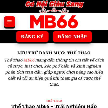
Bỏ
qua
nội
dung
ĐĂNG KÝ
ĐĂNG NHẬP
LƯU TRỮ DANH MỤC:
THỂ THAO
Thể Thao
MB66
mang đến thông tin chi tiết về cách
cá cược, luật chơi, kèo phổ biến và kinh nghiệm
phân tích trận đấu, giúp người chơi nâng cao hiểu
biết và tối ưu hiệu quả khi tham gia cá cược thể
thao.
THỂ THAO
Thể Thao Mb66 – Trải Nghiệm Hấp