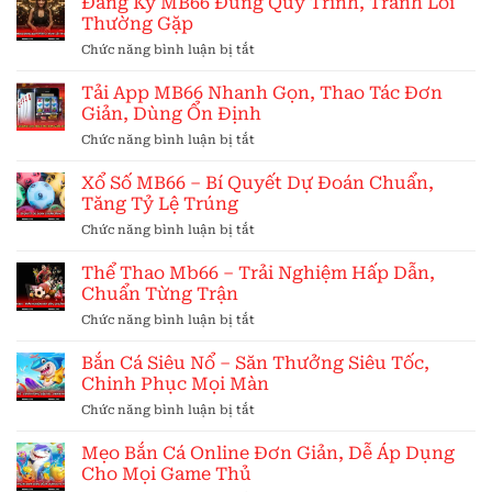
Đăng Ký MB66 Đúng Quy Trình, Tránh Lỗi
MB66
An
Thường Gặp
Dễ
Toàn,
ở
Chức năng bình luận bị tắt
Dàng,
Thao
Đăng
Mọi
Tác
Ký
Tải App MB66 Nhanh Gọn, Thao Tác Đơn
Lúc
Chuẩn
MB66
Mọi
Giản, Dùng Ổn Định
Đúng
Nơi,
ở
Chức năng bình luận bị tắt
Quy
Không
Tải
Trình,
Lo
App
Xổ Số MB66 – Bí Quyết Dự Đoán Chuẩn,
Tránh
Rắc
MB66
Lỗi
Tăng Tỷ Lệ Trúng
Rối
Nhanh
Thường
ở
Chức năng bình luận bị tắt
Gọn,
Gặp
Xổ
Thao
Số
Thể Thao Mb66 – Trải Nghiệm Hấp Dẫn,
Tác
MB66
Đơn
Chuẩn Từng Trận
–
Giản,
ở
Chức năng bình luận bị tắt
Bí
Dùng
Thể
Quyết
Ổn
Thao
Bắn Cá Siêu Nổ – Săn Thưởng Siêu Tốc,
Dự
Định
Mb66
Đoán
Chinh Phục Mọi Màn
–
Chuẩn,
ở
Chức năng bình luận bị tắt
Trải
Tăng
Bắn
Nghiệm
Tỷ
Cá
Mẹo Bắn Cá Online Đơn Giản, Dễ Áp Dụng
Hấp
Lệ
Siêu
Dẫn,
Cho Mọi Game Thủ
Trúng
Nổ
Chuẩn