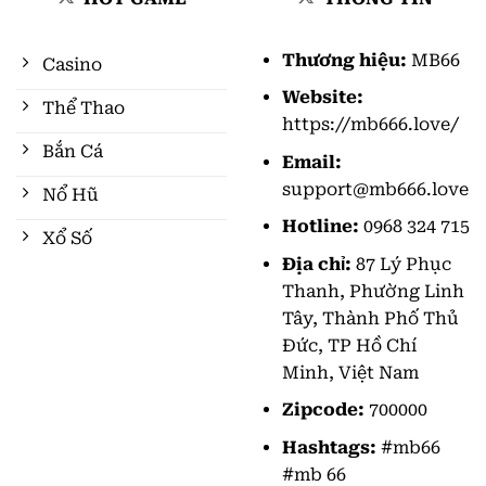
Thương hiệu:
MB66
Casino
Website:
Thể Thao
https://mb666.love/
Bắn Cá
Email:
support@mb666.love
Nổ Hũ
Hotline:
0968 324 715
Xổ Số
Địa chỉ:
87 Lý Phục
Thanh, Phường Linh
Tây, Thành Phố Thủ
Đức, TP Hồ Chí
Minh, Việt Nam
Zipcode:
700000
Hashtags:
#mb66
#mb 66