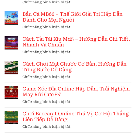
ở
Chức năng bình luận bị tắt
–
Từng
Mẹo
Săn
Trận
Bắn
Bắn Cá MB66 – Thế Giới Giải Trí Hấp Dẫn
Thưởng
Cá
Siêu
Dành Cho Mọi Người
Online
Tốc,
ở
Chức năng bình luận bị tắt
Đơn
Chinh
Bắn
Giản,
Phục
Cá
Cách Tải Tài Xỉu Md5 – Hướng Dẫn Chi Tiết,
Dễ
Mọi
MB66
Áp
Nhanh Và Chuẩn
Màn
–
Dụng
ở
Chức năng bình luận bị tắt
Thế
Cho
Cách
Giới
Mọi
Tải
Cách Chơi Mạt Chược Cơ Bản, Hướng Dẫn
Giải
Game
Tài
Trí
Từng Bước Dễ Dàng
Thủ
Xỉu
Hấp
ở
Chức năng bình luận bị tắt
Md5
Dẫn
Cách
–
Dành
Chơi
Game Xóc Đĩa Online Hấp Dẫn, Trải Nghiệm
Hướng
Cho
Mạt
Dẫn
May Rủi Cực Đã
Mọi
Chược
Chi
Người
ở
Chức năng bình luận bị tắt
Cơ
Tiết,
Game
Bản,
Nhanh
Xóc
Chơi Baccarat Online Thú Vị, Cơ Hội Thắng
Hướng
Và
Đĩa
Dẫn
Liên Tiếp Dễ Dàng
Chuẩn
Online
Từng
ở
Chức năng bình luận bị tắt
Hấp
Bước
Chơi
Dẫn,
Dễ