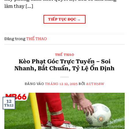
làm thay […]
TIẾP TỤC ĐỌC
→
Đăng trong
THỂ THAO
THỂ THAO
Kèo Phạt Góc Trực Tuyến – Soi
Nhanh, Bắt Chuẩn, Tỷ Lệ Ổn Định
ĐĂNG VÀO
THÁNG 12 12, 2025
BỞI
AUTH58W
12
Th12