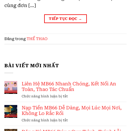
cùng đơn […]
TIẾP TỤC ĐỌC
→
Đăng trong
THỂ THAO
BÀI VIẾT MỚI NHẤT
Liên Hệ MB66 Nhanh Chóng, Kết Nối An
Toàn, Thao Tác Chuẩn
ở
Chức năng bình luận bị tắt
Liên
Hệ
Nạp Tiền MB66 Dễ Dàng, Mọi Lúc Mọi Nơi,
MB66
Không Lo Rắc Rối
Nhanh
ở
Chức năng bình luận bị tắt
Chóng,
Nạp
Kết
Tiền
Nối