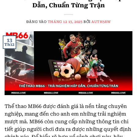
Dẫn, Chuẩn Từng Trận
ĐĂNG VÀO
THÁNG 12 13, 2025
BỞI
AUTH58W
13
Th12
Thể thao MB66 được đánh giá là nền tảng chuyên
nghiệp, mang đến cho anh em những trải nghiệm
mượt mà. MB66 còn cung cấp những thông tin chi
tiết giúp người chơi đưa ra được những quyết định
chính xác. Để hiểu rõ hơn về sảnh chơi này, hãy