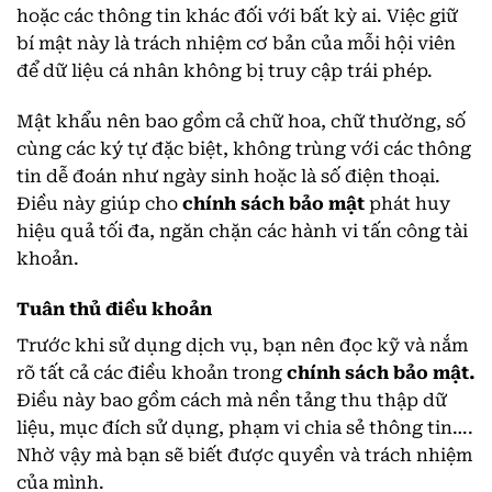
hoặc các thông tin khác đối với bất kỳ ai. Việc giữ
bí mật này là trách nhiệm cơ bản của mỗi hội viên
để dữ liệu cá nhân không bị truy cập trái phép.
Mật khẩu nên bao gồm cả chữ hoa, chữ thường, số
cùng các ký tự đặc biệt, không trùng với các thông
tin dễ đoán như ngày sinh hoặc là số điện thoại.
Điều này giúp cho
chính sách bảo mật
phát huy
hiệu quả tối đa, ngăn chặn các hành vi tấn công tài
khoản.
Tuân thủ điều khoản
Trước khi sử dụng dịch vụ, bạn nên đọc kỹ và nắm
rõ tất cả các điều khoản trong
chính sách bảo mật.
Điều này bao gồm cách mà nền tảng thu thập dữ
liệu, mục đích sử dụng, phạm vi chia sẻ thông tin….
Nhờ vậy mà bạn sẽ biết được quyền và trách nhiệm
của mình.