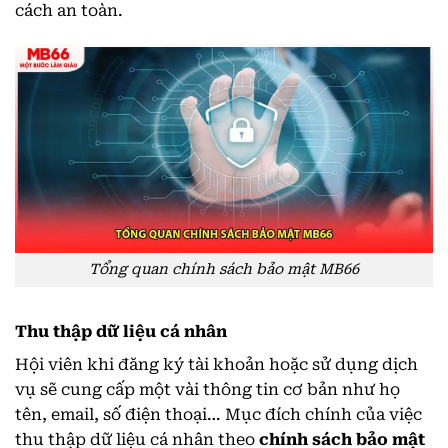
cách an toàn.
Tổng quan chính sách bảo mật MB66
Thu thập dữ liệu cá nhân
Hội viên khi đăng ký tài khoản hoặc sử dụng dịch
vụ sẽ cung cấp một vài thông tin cơ bản như họ
tên, email, số điện thoại… Mục đích chính của việc
thu thập dữ liệu cá nhân theo
chính sách bảo mật