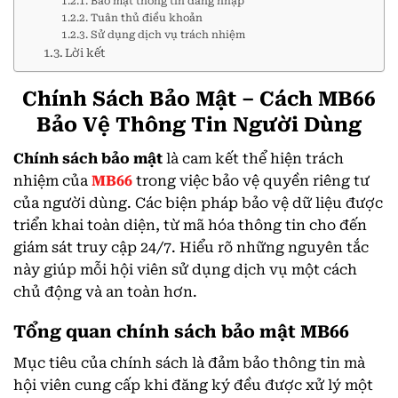
Bảo mật thông tin đăng nhập
Tuân thủ điều khoản
Sử dụng dịch vụ trách nhiệm
Lời kết
Chính Sách Bảo Mật – Cách MB66
Bảo Vệ Thông Tin Người Dùng
Chính sách bảo mật
là cam kết thể hiện trách
nhiệm của
MB66
trong việc bảo vệ quyền riêng tư
của người dùng. Các biện pháp bảo vệ dữ liệu được
triển khai toàn diện, từ mã hóa thông tin cho đến
giám sát truy cập 24/7. Hiểu rõ những nguyên tắc
này giúp mỗi hội viên sử dụng dịch vụ một cách
chủ động và an toàn hơn.
Tổng quan chính sách bảo mật MB66
Mục tiêu của chính sách là đảm bảo thông tin mà
hội viên cung cấp khi đăng ký đều được xử lý một