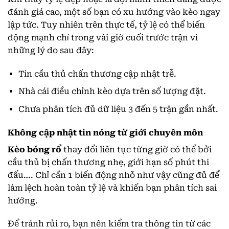
đánh giá cao, một số bạn có xu hướng vào kèo ngay
lập tức. Tuy nhiên trên thực tế, tỷ lệ có thể biến
động mạnh chỉ trong vài giờ cuối trước trận vì
những lý do sau đây:
Tin cầu thủ chấn thương cập nhật trễ.
Nhà cái điều chỉnh kèo dựa trên số lượng đặt.
Chưa phân tích đủ dữ liệu 3 đến 5 trận gần nhất.
Không cập nhật tin nóng từ giới chuyên môn
Kèo bóng rổ
thay đổi liên tục từng giờ có thể bởi
cầu thủ bị chấn thương nhẹ, giới hạn số phút thi
đấu…. Chỉ cần 1 biến động nhỏ như vậy cũng đủ để
làm lệch hoàn toàn tỷ lệ và khiến bạn phân tích sai
hướng.
Để tránh rủi ro, bạn nên kiểm tra thông tin từ các