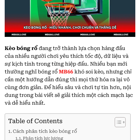
Kèo bóng rổ
đang trở thành lựa chọn hàng đầu
của nhiều người chơi yêu thích tốc độ, dữ liệu và
sự kịch tính trong từng hiệp đấu. Nhiều bạn mới
thường nghĩ bóng rổ
MB66
khó soi kèo, nhưng chỉ
cần một hướng dẫn đúng thì mọi thứ hóa ra lại vô
cùng đơn giản. Để hiểu sâu và chơi tự tin hơn, nội
dung trong bài viết sẽ giải thích một cách mạch lạc
và dễ hiểu nhất.
Table of Contents
Cách phân tích kèo bóng rổ
Phân tích lực lượng