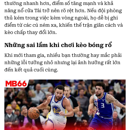
thường nhanh hơn, điểm số tăng mạnh và khả
năng nổ cửa Tài trở nên rõ rệt hơn. Nếu đội phòng
thủ kém trong việc kèm vòng ngoài, họ dễ bị ghi
điểm từ các cú ném xa, khiến thế trận giãn cách và
kèo chấp thay đổi lớn.
Những sai lầm khi chơi kèo bóng rổ
Khi mới tham gia, nhiều bạn thường hay mắc phải
những lỗi tưởng nhỏ nhưng lại ảnh hưởng rất lớn
đến kết quả cuối cùng.