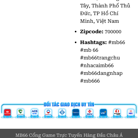
Tây, Thành Phố Thủ
Đức, TP Hồ Chí
Minh, Việt Nam
Zipcode:
700000
Hashtags:
#mb66
#mb 66
#mb66trangchu
#nhacaimb66
#mb66dangnhap
#mb666
MB66 Cổng Game Trực Tuyến Hàng Đầu Châu Á