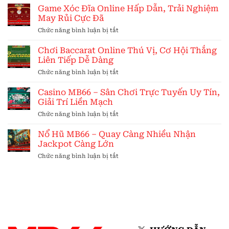
Chơi
Game Xóc Đĩa Online Hấp Dẫn, Trải Nghiệm
Hướng
Cho
Mạt
Dẫn
May Rủi Cực Đã
Mọi
Chược
Chi
Người
ở
Chức năng bình luận bị tắt
Cơ
Tiết,
Game
Bản,
Nhanh
Xóc
Chơi Baccarat Online Thú Vị, Cơ Hội Thắng
Hướng
Và
Đĩa
Dẫn
Liên Tiếp Dễ Dàng
Chuẩn
Online
Từng
ở
Chức năng bình luận bị tắt
Hấp
Bước
Chơi
Dẫn,
Dễ
Baccarat
Casino MB66 – Sân Chơi Trực Tuyến Uy Tín,
Trải
Dàng
Online
Nghiệm
Giải Trí Liền Mạch
Thú
May
ở
Chức năng bình luận bị tắt
Vị,
Rủi
Casino
Cơ
Cực
MB66
Nổ Hũ MB66 – Quay Càng Nhiều Nhận
Hội
Đã
–
Thắng
Jackpot Càng Lớn
Sân
Liên
ở
Chức năng bình luận bị tắt
Chơi
Tiếp
Nổ
Trực
Dễ
Hũ
Tuyến
Dàng
MB66
Uy
–
Tín,
Quay
Giải
Càng
Trí
Nhiều
Liền
Nhận
Mạch