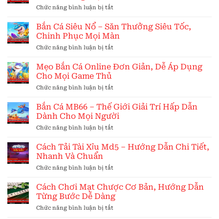
–
Giản,
ở
Chức năng bình luận bị tắt
Bí
Dùng
Thể
Quyết
Ổn
Thao
Bắn Cá Siêu Nổ – Săn Thưởng Siêu Tốc,
Dự
Định
Mb66
Đoán
Chinh Phục Mọi Màn
–
Chuẩn,
ở
Chức năng bình luận bị tắt
Trải
Tăng
Bắn
Nghiệm
Tỷ
Cá
Mẹo Bắn Cá Online Đơn Giản, Dễ Áp Dụng
Hấp
Lệ
Siêu
Dẫn,
Cho Mọi Game Thủ
Trúng
Nổ
Chuẩn
ở
Chức năng bình luận bị tắt
–
Từng
Mẹo
Săn
Trận
Bắn
Bắn Cá MB66 – Thế Giới Giải Trí Hấp Dẫn
Thưởng
Cá
Siêu
Dành Cho Mọi Người
Online
Tốc,
ở
Chức năng bình luận bị tắt
Đơn
Chinh
Bắn
Giản,
Phục
Cá
Cách Tải Tài Xỉu Md5 – Hướng Dẫn Chi Tiết,
Dễ
Mọi
MB66
Áp
Nhanh Và Chuẩn
Màn
–
Dụng
ở
Chức năng bình luận bị tắt
Thế
Cho
Cách
Giới
Mọi
Tải
Cách Chơi Mạt Chược Cơ Bản, Hướng Dẫn
Giải
Game
Tài
Trí
Từng Bước Dễ Dàng
Thủ
Xỉu
Hấp
ở
Chức năng bình luận bị tắt
Md5
Dẫn
Cách
–
Dành