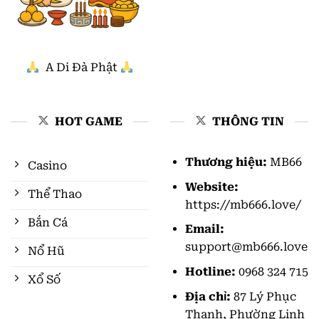
A Di Đà Phật
HOT GAME
THÔNG TIN
Thương hiệu:
MB66
Casino
Website:
Thể Thao
https://mb666.love/
Bắn Cá
Email:
support@mb666.love
Nổ Hũ
Hotline:
0968 324 715
Xổ Số
Địa chỉ:
87 Lý Phục
Thanh, Phường Linh