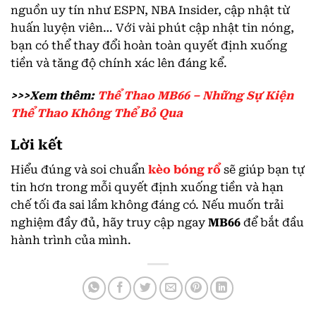
nguồn uy tín như ESPN, NBA Insider, cập nhật từ
huấn luyện viên… Với vài phút cập nhật tin nóng,
bạn có thể thay đổi hoàn toàn quyết định xuống
tiền và tăng độ chính xác lên đáng kể.
>>>Xem thêm:
Thể Thao MB66 – Những Sự Kiện
Thể Thao Không Thể Bỏ Qua
Lời kết
Hiểu đúng và soi chuẩn
kèo bóng rổ
sẽ giúp bạn tự
tin hơn trong mỗi quyết định xuống tiền và hạn
chế tối đa sai lầm không đáng có. Nếu muốn trải
nghiệm đầy đủ, hãy truy cập ngay
MB66
để bắt đầu
hành trình của mình.