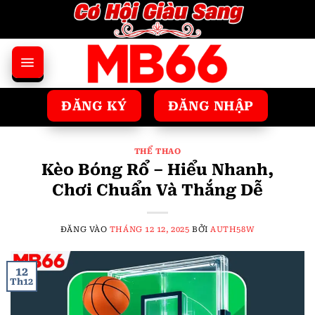
Bỏ
qua
nội
dung
ĐĂNG KÝ
ĐĂNG NHẬP
THỂ THAO
Kèo Bóng Rổ – Hiểu Nhanh,
Chơi Chuẩn Và Thắng Dễ
ĐĂNG VÀO
THÁNG 12 12, 2025
BỞI
AUTH58W
12
Th12