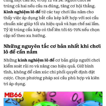
cùng một cầu số, ví dụ 12 và 34. Người chơi sẽ
trúng cả hai nếu cầu ra đúng, tăng cơ hội thắng.
Kinh nghiệm lô đề
từ các tay chơi lâu năm cho
thấy việc áp dụng bắt cầu kép kết hợp với soi cầu
chuẩn xác giúp tối ưu hiệu quả và hạn chế sai lầm.
Tỷ lệ trúng cầu kép có thể lên tới 65-70% nếu chọn
cặp số theo xu hướng.
Những nguyên tắc cơ bản nhất khi chơi
lô đề cần nắm
Những
kinh nghiệm lô đề
cơ bản giúp người chơi
kiểm soát rủi ro và nâng cao hiệu quả. Giữ bình
tĩnh, không để cảm xúc chi phối quyết định đặt
cược. Chọn phương pháp soi cầu phù hợp và kiên
trì áp dụng.