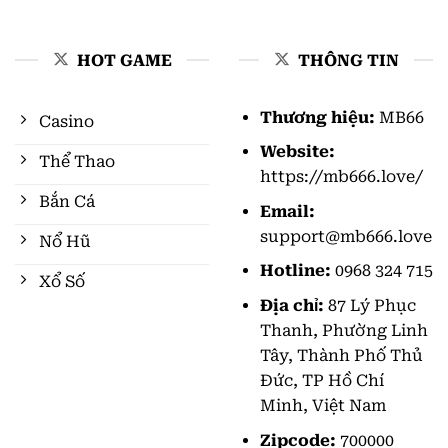
HOT GAME
THÔNG TIN
Thương hiệu:
MB66
Casino
Website:
Thể Thao
https://mb666.love/
Bắn Cá
Email:
support@mb666.love
Nổ Hũ
Hotline:
0968 324 715
Xổ Số
Địa chỉ:
87 Lý Phục
Thanh, Phường Linh
Tây, Thành Phố Thủ
Đức, TP Hồ Chí
Minh, Việt Nam
Zipcode:
700000