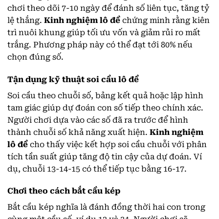
chơi theo dõi 7-10 ngày để đánh số liên tục, tăng tỷ
lệ thắng.
Kinh nghiệm lô đề
chứng minh rằng kiên
trì nuôi khung giúp tối ưu vốn và giảm rủi ro mất
trắng. Phương pháp này có thể đạt tới 80% nếu
chọn đúng số.
Tận dụng kỹ thuật soi cầu lô đề
Soi cầu theo chuỗi số, bảng kết quả hoặc lập hình
tam giác giúp dự đoán con số tiếp theo chính xác.
Người chơi dựa vào các số đã ra trước để hình
thành chuỗi số khả năng xuất hiện.
Kinh nghiệm
lô đề
cho thấy việc kết hợp soi cầu chuỗi với phân
tích tần suất giúp tăng độ tin cậy của dự đoán. Ví
dụ, chuỗi 13-14-15 có thể tiếp tục bằng 16-17.
Chơi theo cách bắt cầu kép
Bắt cầu kép nghĩa là đánh đồng thời hai con trong