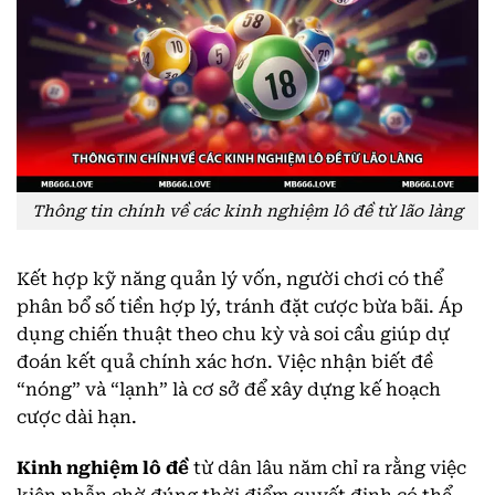
Thông tin chính về các kinh nghiệm lô đề từ lão làng
Kết hợp kỹ năng quản lý vốn, người chơi có thể
phân bổ số tiền hợp lý, tránh đặt cược bừa bãi. Áp
dụng chiến thuật theo chu kỳ và soi cầu giúp dự
đoán kết quả chính xác hơn. Việc nhận biết đề
“nóng” và “lạnh” là cơ sở để xây dựng kế hoạch
cược dài hạn.
Kinh nghiệm lô đề
từ dân lâu năm chỉ ra rằng việc