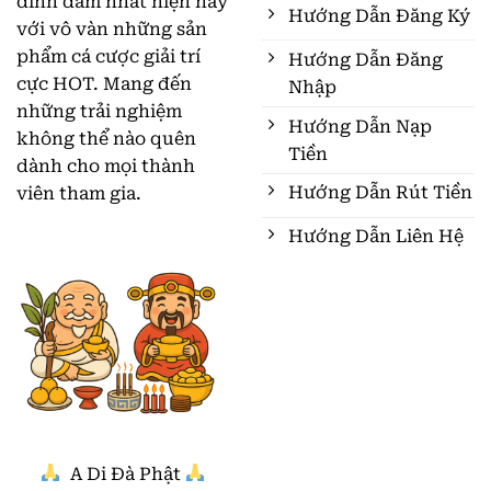
đình đám nhất hiện nay
Hướng Dẫn Đăng Ký
với vô vàn những sản
phẩm cá cược giải trí
Hướng Dẫn Đăng
cực HOT. Mang đến
Nhập
những trải nghiệm
Hướng Dẫn Nạp
không thể nào quên
Tiền
dành cho mọi thành
Hướng Dẫn Rút Tiền
viên tham gia.
Hướng Dẫn Liên Hệ
A Di Đà Phật