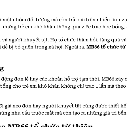
một nhóm đối tượng mà còn trải dài trên nhiều lĩnh vực,
những trẻ em khó khăn thông qua việc trao học bổng, sá
 và người khuyết tật. Họ tổ chức thăm hỏi, tặng quà và
 dễ bị bỏ quên trong xã hội. Ngoài ra,
MB66 tổ chức từ 
ng
t động đơn lẻ hay các khoản hỗ trợ tạm thời, MB66 xây
bổng cho trẻ em khó khăn không chỉ trao 1 lần mà theo 
i già neo đơn hay người khuyết tật cũng được thiết kế
hững nhu cầu trước mắt mà còn tạo ra những giá trị bền