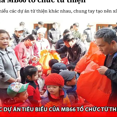
ủa MB66 tổ chức từ thiện
iều các dự án từ thiện khác nhau, chung tay tạo nên xã