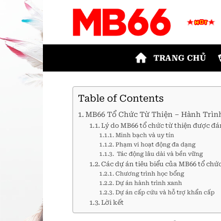
Bỏ
qua
nội
dung
TRANG CHỦ
Table of Contents
MB66 Tổ Chức Từ Thiện – Hành Trình
Lý do MB66 tổ chức từ thiện được đá
Minh bạch và uy tín
Phạm vi hoạt động đa dạng
Tác động lâu dài và bền vững
Các dự án tiêu biểu của MB66 tổ chức
Chương trình học bổng
Dự án hành trình xanh
Dự án cấp cứu và hỗ trợ khẩn cấp
Lời kết