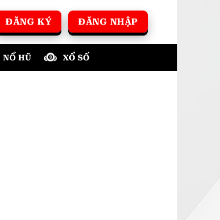
ĐĂNG KÝ
ĐĂNG NHẬP
NỔ HŨ
XỔ SỐ