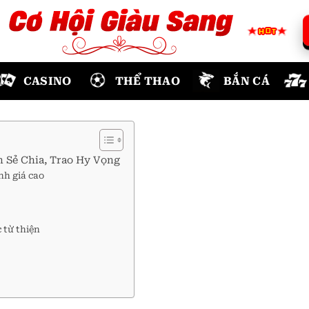
CASINO
THỂ THAO
BẮN CÁ
 Sẻ Chia, Trao Hy Vọng
nh giá cao
 từ thiện