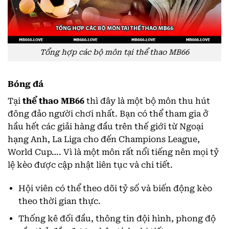
Tổng hợp các bộ môn tại thể thao MB66
Bóng đá
Tại
thể thao MB66
thì đây là một bộ môn thu hút
đông đảo người chơi nhất. Bạn có thể tham gia ở
hầu hết các giải hàng đầu trên thế giới từ Ngoại
hạng Anh, La Liga cho đến Champions League,
World Cup…. Vì là một môn rất nổi tiếng nên mọi tỷ
lệ kèo được cập nhật liên tục và chi tiết.
Hội viên có thể theo dõi tỷ số và biến động kèo
theo thời gian thực.
Thống kê đối đầu, thông tin đội hình, phong độ