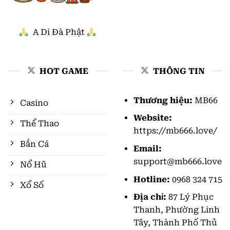
A Di Đà Phật
HOT GAME
THÔNG TIN
Thương hiệu:
MB66
Casino
Website:
Thể Thao
https://mb666.love/
Bắn Cá
Email:
support@mb666.love
Nổ Hũ
Hotline:
0968 324 715
Xổ Số
Địa chỉ:
87 Lý Phục
Thanh, Phường Linh
Tây, Thành Phố Thủ