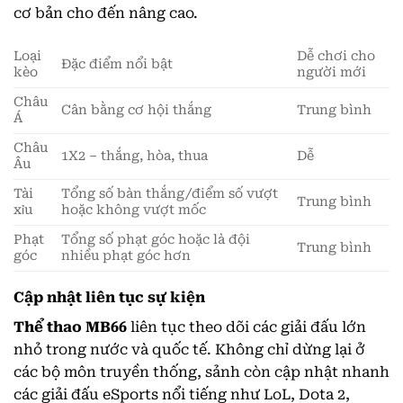
cơ bản cho đến nâng cao.
Loại
Dễ chơi cho
Đặc điểm nổi bật
kèo
người mới
Châu
Cân bằng cơ hội thắng
Trung bình
Á
Châu
1X2 – thắng, hòa, thua
Dễ
Âu
Tài
Tổng số bàn thắng/điểm số vượt
Trung bình
xỉu
hoặc không vượt mốc
Phạt
Tổng số phạt góc hoặc là đội
Trung bình
góc
nhiều phạt góc hơn
Cập nhật liên tục sự kiện
Thể thao MB66
liên tục theo dõi các giải đấu lớn
nhỏ trong nước và quốc tế. Không chỉ dừng lại ở
các bộ môn truyền thống, sảnh còn cập nhật nhanh
các giải đấu eSports nổi tiếng như LoL, Dota 2,