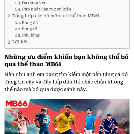
Đa dạng kèo
Cập nhật liên tục sự kiện
Tổng hợp các bộ môn tại thể thao MB66
Bóng đá
Bóng rổ
Cầu lông
Lời kết
Những ưu điểm khiến bạn không thể bỏ
qua thể thao MB66
Nếu như anh em đang tìm kiếm một nền tảng cá độ
đáng tin cậy và đầy hấp dẫn thì chắc chắn không
thể nào mà bỏ qua được sảnh này.