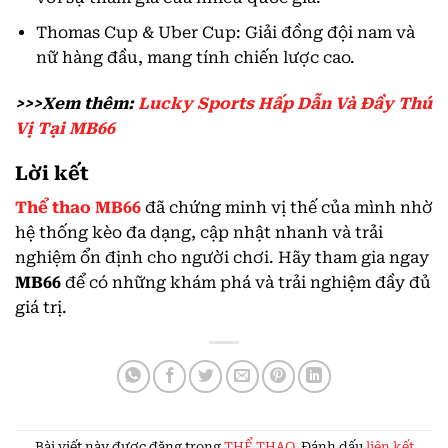
Thomas Cup & Uber Cup: Giải đồng đội nam và
nữ hàng đầu, mang tính chiến lược cao.
>>>Xem thêm:
Lucky Sports Hấp Dẫn Và Đầy Thú
Vị Tại MB66
Lời kết
Thể thao MB66
đã chứng minh vị thế của mình nhờ
hệ thống kèo đa dạng, cập nhật nhanh và trải
nghiệm ổn định cho người chơi. Hãy tham gia ngay
MB66
để có những khám phá và trải nghiệm đầy đủ
giá trị.
Bài viết này được đăng trong
THỂ THAO
. Đánh dấu
liên kết