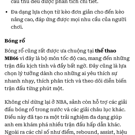
cầu thủ đều được phân tích chi tiết.
Đa dạng lựa chọn từ kèo đơn giản cho đến kèo
nâng cao, đáp ứng được mọi nhu cầu của người
chơi.
Bóng rổ
Bóng rổ cũng rất được ưa chuộng tại
thể thao
MB66
vì đây là bộ môn tốc độ cao, mang đến những
trận đấu kịch tính và đầy bất ngờ. Đây cũng là lựa
chọn lý tưởng dành cho những ai yêu thích sự
nhanh nhạy, thích phân tích và theo dõi diễn biến
trận đấu từng phút một.
Không chỉ dừng lại ở NBA, sảnh còn hỗ trợ các giải
đấu bóng rổ trong nước và các giải châu lục khác.
Điều này đã tạo ra một trải nghiệm đa dạng giúp
anh em khám phá nhiều trận đấu hấp dẫn khác.
Ngoài ra các chỉ số như điểm, rebound, assist, hiệu