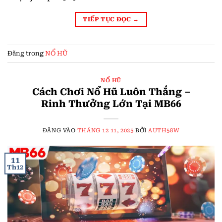
TIẾP TỤC ĐỌC
→
Đăng trong
NỔ HŨ
NỔ HŨ
Cách Chơi Nổ Hũ Luôn Thắng –
Rinh Thưởng Lớn Tại MB66
ĐĂNG VÀO
THÁNG 12 11, 2025
BỞI
AUTH58W
11
Th12