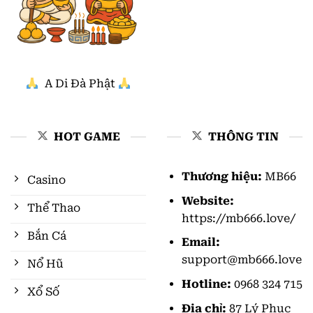
A Di Đà Phật
HOT GAME
THÔNG TIN
Thương hiệu:
MB66
Casino
Website:
Thể Thao
https://mb666.love/
Bắn Cá
Email:
support@mb666.love
Nổ Hũ
Hotline:
0968 324 715
Xổ Số
Địa chỉ:
87 Lý Phục