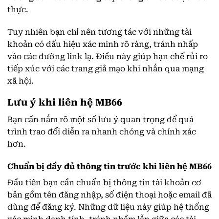
thực.
Tuy nhiên bạn chỉ nên tương tác với những tài
khoản có dấu hiệu xác minh rõ ràng, tránh nhấp
vào các đường link lạ. Điều này giúp hạn chế rủi ro
tiếp xúc với các trang giả mạo khi nhắn qua mạng
xã hội.
Lưu ý khi liên hệ MB66
Bạn cần nắm rõ một số lưu ý quan trọng để quá
trình trao đổi diễn ra nhanh chóng và chính xác
hơn.
Chuẩn bị đầy đủ thông tin trước khi liên hệ MB66
Đầu tiên bạn cần chuẩn bị thông tin tài khoản cơ
bản gồm tên đăng nhập, số điện thoại hoặc email đã
dùng để đăng ký. Những dữ liệu này giúp hệ thống