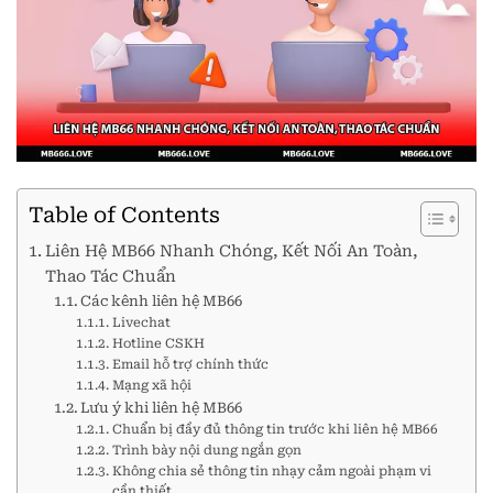
Table of Contents
Liên Hệ MB66 Nhanh Chóng, Kết Nối An Toàn,
Thao Tác Chuẩn
Các kênh liên hệ MB66
Livechat
Hotline CSKH
Email hỗ trợ chính thức
Mạng xã hội
Lưu ý khi liên hệ MB66
Chuẩn bị đầy đủ thông tin trước khi liên hệ MB66
Trình bày nội dung ngắn gọn
Không chia sẻ thông tin nhạy cảm ngoài phạm vi
cần thiết