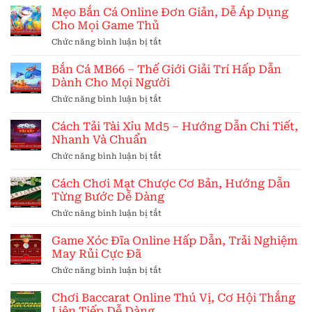
Tỷ
Cá
Mẹo Bắn Cá Online Đơn Giản, Dễ Áp Dụng
Hấp
Lệ
Siêu
Dẫn,
Cho Mọi Game Thủ
Trúng
Nổ
Chuẩn
ở
Chức năng bình luận bị tắt
–
Từng
Mẹo
Săn
Trận
Bắn
Bắn Cá MB66 – Thế Giới Giải Trí Hấp Dẫn
Thưởng
Cá
Siêu
Dành Cho Mọi Người
Online
Tốc,
ở
Chức năng bình luận bị tắt
Đơn
Chinh
Bắn
Giản,
Phục
Cá
Cách Tải Tài Xỉu Md5 – Hướng Dẫn Chi Tiết,
Dễ
Mọi
MB66
Áp
Nhanh Và Chuẩn
Màn
–
Dụng
ở
Chức năng bình luận bị tắt
Thế
Cho
Cách
Giới
Mọi
Tải
Cách Chơi Mạt Chược Cơ Bản, Hướng Dẫn
Giải
Game
Tài
Trí
Từng Bước Dễ Dàng
Thủ
Xỉu
Hấp
ở
Chức năng bình luận bị tắt
Md5
Dẫn
Cách
–
Dành
Chơi
Game Xóc Đĩa Online Hấp Dẫn, Trải Nghiệm
Hướng
Cho
Mạt
Dẫn
May Rủi Cực Đã
Mọi
Chược
Chi
Người
ở
Chức năng bình luận bị tắt
Cơ
Tiết,
Game
Bản,
Nhanh
Xóc
Chơi Baccarat Online Thú Vị, Cơ Hội Thắng
Hướng
Và
Đĩa
Dẫn
Liên Tiếp Dễ Dàng
Chuẩn