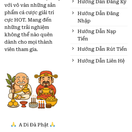
Hướng Dẫn Đăng Ký
với vô vàn những sản
phẩm cá cược giải trí
Hướng Dẫn Đăng
cực HOT. Mang đến
Nhập
những trải nghiệm
Hướng Dẫn Nạp
không thể nào quên
Tiền
dành cho mọi thành
Hướng Dẫn Rút Tiền
viên tham gia.
Hướng Dẫn Liên Hệ
A Di Đà Phật