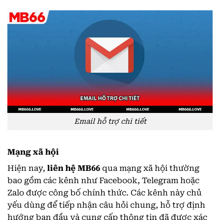
Email hỗ trợ chi tiết
Mạng xã hội
Hiện nay,
liên hệ MB66
qua mạng xã hội thường
bao gồm các kênh như Facebook, Telegram hoặc
Zalo được công bố chính thức. Các kênh này chủ
yếu dùng để tiếp nhận câu hỏi chung, hỗ trợ định
hướng ban đầu và cung cấp thông tin đã được xác