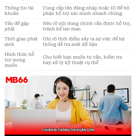
Thông tin tài
Cung cấp tên đăng nhập hoặc ID để bộ
khoản
phận hỗ trợ xác minh nhanh chóng
Vấn đề gặp
Nêu rõ nội dung chính cần được hỗ trợ,
phải
tránh kể lan man
Thời gian phát
Ghi rõ thời điểm xảy ra sự việc để hệ
sinh
thống dễ tra soát dữ liệu
Hình thức hỗ
Cho biết bạn muốn tư vấn, kiểm tra
trợ mong
hay xử lý kỹ thuật cụ thể
muốn