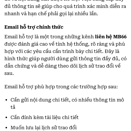
đủ thông tin sẽ giúp cho quá trình xác minh diễn ra
nhanh và hạn chế phải gọi lại nhiều lần.
Email hỗ trợ chính thức
Email hỗ trợ là một trong những kênh
liên hệ MB66
được đánh giá cao về tính hệ thống, rõ ràng và phù
hợp với các yêu cầu cần trình bày chi tiết. Đây là
hình thức giúp người dùng gửi thông tin đầy đủ, có
dẫn chứng và dễ dàng theo dõi lịch sử trao đổi về
sau.
Email hỗ trợ phù hợp trong các trường hợp sau:
Cần gửi nội dung chi tiết, có nhiều thông tin mô
tả
Cần đính kèm tài liệu chi tiết
Muốn lưu lại lịch sử trao đổi