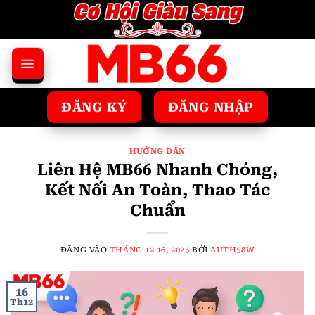
Bỏ
qua
nội
dung
ĐĂNG KÝ
ĐĂNG NHẬP
HƯỚNG DẪN
Liên Hệ MB66 Nhanh Chóng,
Kết Nối An Toàn, Thao Tác
Chuẩn
ĐĂNG VÀO
THÁNG 12 16, 2025
BỞI
AUTH58W
16
Th12