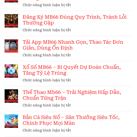
Nhanh
ở
Chức năng bình luận bị tắt
Chóng,
Nạp
Kết
Tiền
Đăng Ký MB66 Đúng Quy Trình, Tránh Lỗi
Nối
MB66
An
Thường Gặp
Dễ
Toàn,
ở
Chức năng bình luận bị tắt
Dàng,
Thao
Đăng
Mọi
Tác
Ký
Tải App MB66 Nhanh Gọn, Thao Tác Đơn
Lúc
Chuẩn
MB66
Mọi
Giản, Dùng Ổn Định
Đúng
Nơi,
ở
Chức năng bình luận bị tắt
Quy
Không
Tải
Trình,
Lo
App
Xổ Số MB66 – Bí Quyết Dự Đoán Chuẩn,
Tránh
Rắc
MB66
Lỗi
Tăng Tỷ Lệ Trúng
Rối
Nhanh
Thường
ở
Chức năng bình luận bị tắt
Gọn,
Gặp
Xổ
Thao
Số
Thể Thao Mb66 – Trải Nghiệm Hấp Dẫn,
Tác
MB66
Đơn
Chuẩn Từng Trận
–
Giản,
ở
Chức năng bình luận bị tắt
Bí
Dùng
Thể
Quyết
Ổn
Thao
Bắn Cá Siêu Nổ – Săn Thưởng Siêu Tốc,
Dự
Định
Mb66
Đoán
Chinh Phục Mọi Màn
–
Chuẩn,
ở
Chức năng bình luận bị tắt
Trải
Tăng
Bắn
Nghiệm