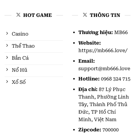
HOT GAME
THÔNG TIN
Thương hiệu:
MB66
Casino
Website:
Thể Thao
https://mb666.love/
Bắn Cá
Email:
support@mb666.love
Nổ Hũ
Hotline:
0968 324 715
Xổ Số
Địa chỉ:
87 Lý Phục
Thanh, Phường Linh
Tây, Thành Phố Thủ
Đức, TP Hồ Chí
Minh, Việt Nam
Zipcode:
700000