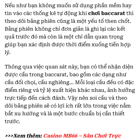
Nếu như bạn không muốn sử dụng phần mềm hay
tin vào các thống kê tự động khi
chơi baccarat
thì
theo dõi bảng phiên cũng là một yếu tố then chốt.
Bảng phiên không chỉ đơn giản là ghi lại các kết
quả trước đó mà còn là một chỉ dẫn quan trọng
giúp bạn xác định được thời điểm xuống tiền hợp
lý.
Thông qua việc quan sát này, bạn có thể nhận diện
được cầu trong baccarat, bao gồm các dạng như
cầu đối chọi, cầu nghiêng… Mỗi loại cầu đều có đặc
điểm riêng và tỷ lệ xuất hiện khác nhau, ảnh hưởng
trực tiếp đến cách đánh. Vậy nên soi cầu và theo
dõi bảng phiên sẽ có lợi ích rất lớn trong việc nắm
bắt xu hướng và là một bước chuẩn bị cần thiết
trước.
>>>Xem thêm:
Casino MB66 – Sân Chơi Trực