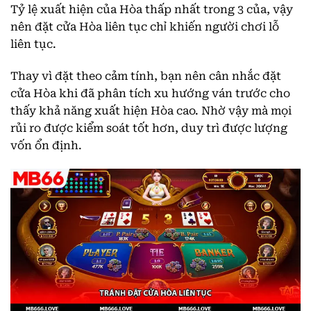
Tỷ lệ xuất hiện của Hòa thấp nhất trong 3 của, vậy
nên đặt cửa Hòa liên tục chỉ khiến người chơi lỗ
liên tục.
Thay vì đặt theo cảm tính, bạn nên cân nhắc đặt
cửa Hòa khi đã phân tích xu hướng ván trước cho
thấy khả năng xuất hiện Hòa cao. Nhờ vậy mà mọi
rủi ro được kiểm soát tốt hơn, duy trì được lượng
vốn ổn định.