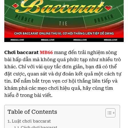
Chơi baccarat
MB66
mang đến trải nghiệm sòng
bài hấp dẫn mà không quá phức tạp như nhiều trò
khác. Chỉ với vài quy tắc đơn giản, bạn đã có thể
đặt cược, quan sát và dự đoán kết quả một cách tự
tin. Để nắm bắt trọn vẹn cơ hội thắng liên tiếp và
khám phá các mẹo chơi hiệu quả, hãy cùng tìm
hiểu ở trong bài viết.
Table of Contents
Luật chơi baccarat
Cách chơi baccarat