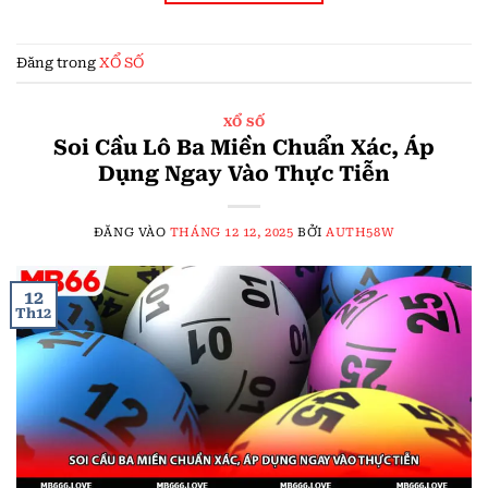
Đăng trong
XỔ SỐ
XỔ SỐ
Soi Cầu Lô Ba Miền Chuẩn Xác, Áp
Dụng Ngay Vào Thực Tiễn
ĐĂNG VÀO
THÁNG 12 12, 2025
BỞI
AUTH58W
12
Th12