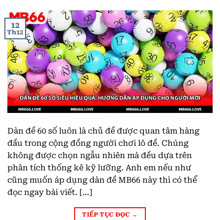
12
Th12
Dàn đề 60 số luôn là chủ đề được quan tâm hàng
đầu trong cộng đồng người chơi lô đề. Chúng
không được chọn ngẫu nhiên mà đều dựa trên
phân tích thống kê kỹ lưỡng. Anh em nếu như
cũng muốn áp dụng dàn đề MB66 này thì có thể
đọc ngay bài viết. […]
TIẾP TỤC ĐỌC
→