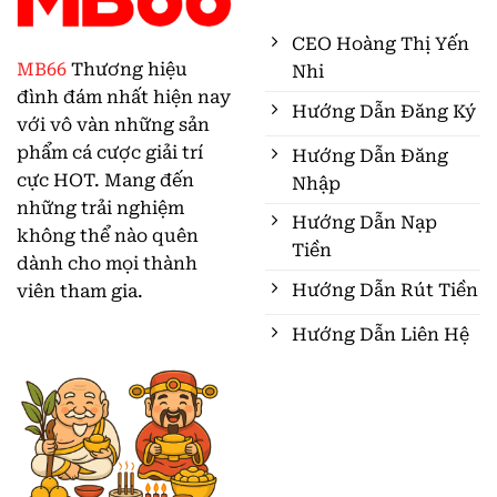
Càng
Lớn
CEO Hoàng Thị Yến
MB66
Thương hiệu
Nhi
đình đám nhất hiện nay
Hướng Dẫn Đăng Ký
với vô vàn những sản
phẩm cá cược giải trí
Hướng Dẫn Đăng
cực HOT. Mang đến
Nhập
những trải nghiệm
Hướng Dẫn Nạp
không thể nào quên
Tiền
dành cho mọi thành
Hướng Dẫn Rút Tiền
viên tham gia.
Hướng Dẫn Liên Hệ