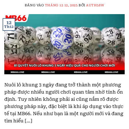
ĐĂNG VÀO
THÁNG 12 12, 2025
BỞI
AUTH58W
12
Th12
Nuôi lô khung 3 ngày đang trở thành một phương
pháp được nhiều người chơi quan tâm nhờ tính ổn
định. Tuy nhiên không phải ai cũng nắm rõ được
phương pháp này, đặc biệt là khi áp dụng vào thực
tế tại MB66. Nếu như bạn là một người mới và đang
tìm hiểu […]