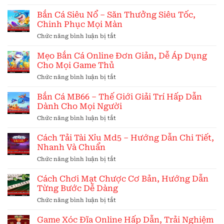
Thể
Quyết
Ổn
Thao
Bắn Cá Siêu Nổ – Săn Thưởng Siêu Tốc,
Dự
Định
Mb66
Đoán
Chinh Phục Mọi Màn
–
Chuẩn,
ở
Chức năng bình luận bị tắt
Trải
Tăng
Bắn
Nghiệm
Tỷ
Cá
Mẹo Bắn Cá Online Đơn Giản, Dễ Áp Dụng
Hấp
Lệ
Siêu
Dẫn,
Cho Mọi Game Thủ
Trúng
Nổ
Chuẩn
ở
Chức năng bình luận bị tắt
–
Từng
Mẹo
Săn
Trận
Bắn
Bắn Cá MB66 – Thế Giới Giải Trí Hấp Dẫn
Thưởng
Cá
Siêu
Dành Cho Mọi Người
Online
Tốc,
ở
Chức năng bình luận bị tắt
Đơn
Chinh
Bắn
Giản,
Phục
Cá
Cách Tải Tài Xỉu Md5 – Hướng Dẫn Chi Tiết,
Dễ
Mọi
MB66
Áp
Nhanh Và Chuẩn
Màn
–
Dụng
ở
Chức năng bình luận bị tắt
Thế
Cho
Cách
Giới
Mọi
Tải
Cách Chơi Mạt Chược Cơ Bản, Hướng Dẫn
Giải
Game
Tài
Trí
Từng Bước Dễ Dàng
Thủ
Xỉu
Hấp
ở
Chức năng bình luận bị tắt
Md5
Dẫn
Cách
–
Dành
Chơi
Game Xóc Đĩa Online Hấp Dẫn, Trải Nghiệm
Hướng
Cho