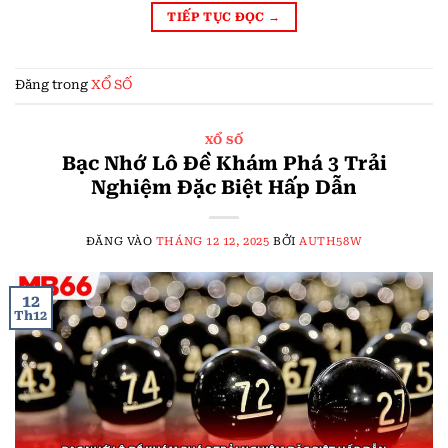
TIẾP TỤC ĐỌC
→
Đăng trong
XỔ SỐ
XỔ SỐ
Bạc Nhớ Lô Đề Khám Phá 3 Trải
Nghiệm Đặc Biệt Hấp Dẫn
ĐĂNG VÀO
THÁNG 12 12, 2025
BỞI
AUTH58W
12
Th12